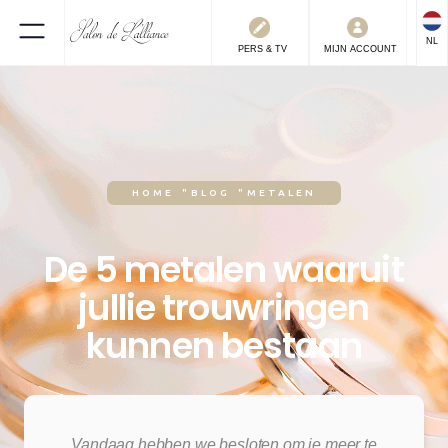
NL
PERS & TV
MIJN ACCOUNT
HOME
"
BLOG
"
METALEN
De 5 metalen waaruit
jullie trouwringen
kunnen bestaan
5.1.2022
Vandaag hebben we besloten om je meer te